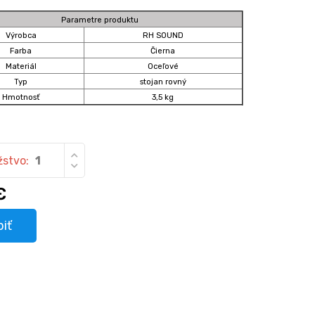
Parametre produktu
Výrobca
RH SOUND
Farba
Čierna
Materiál
Oceľové
Typ
stojan rovný
Hmotnosť
3,5 kg
stvo:
€
iť