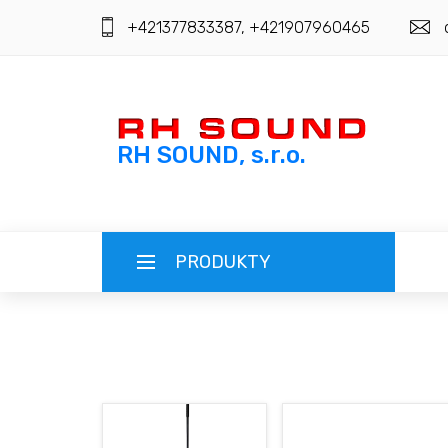
+421377833387, +421907960465
RH SOUND, s.r.o.
PRODUKTY
SLOVENSKY (SK)
ČESKY (CZ)
REGISTRÁCIA
MAGYAR (HU)
PRIHLÁSENIE