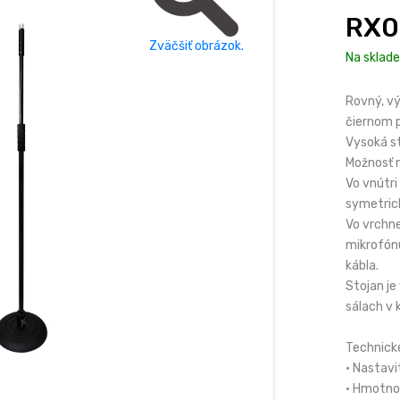
RX0
Zväčšiť obrázok.
Na sklade
Rovný, vý
čiernom 
Vysoká st
Možnosť n
Vo vnútri
symetrick
Vo vrchne
mikrofónu
kábla.
Stojan je
sálach v 
rhsound.sk
Technick
• Nastavi
• Hmotnos