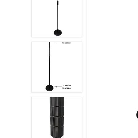
POLSKY (PL)
ÚVODNÁ STRÁNKA
NOVINKY
AKCIE
OBCHODNÉ PODMIENKY
GDPR
KONTAKT
+421377833387, +421907960465
obchod@