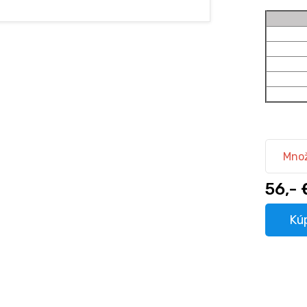
Množ
56,- 
Kúp