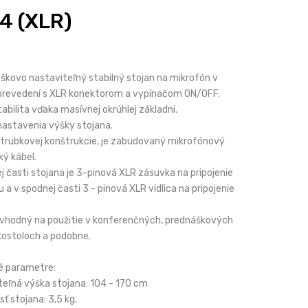
4 (XLR)
škovo nastaviteľný stabilný stojan na mikrofón v
prevedení s XLR konektorom a vypínačom ON/OFF.
abilita vďaka masívnej okrúhlej základni.
astavenia výšky stojana.
 trubkovej konštrukcie, je zabudovaný mikrofónový
ý kábel.
j časti stojana je 3-pinová XLR zásuvka na pripojenie
 a v spodnej časti 3 - pinová XLR vidlica na pripojenie
 vhodný na použitie v konferenčných, prednáškových
kostoloch a podobne.
é parametre:
teľná výška stojana: 104 - 170 cm
ť stojana: 3,5 kg,