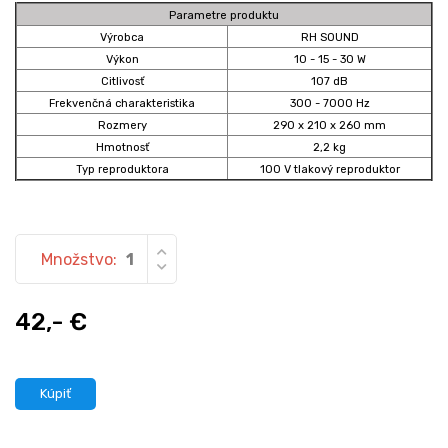
Parametre produktu
Výrobca
RH SOUND
Výkon
10 - 15 - 30 W
Citlivosť
107 dB
Frekvenčná charakteristika
300 - 7000 Hz
Rozmery
290 x 210 x 260 mm
Hmotnosť
2,2 kg
Typ reproduktora
100 V tlakový reproduktor
Množstvo:
42,- €
Kúpiť