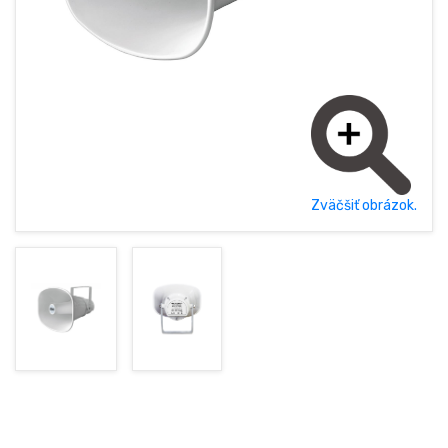
POLSKY (PL)
ÚVODNÁ STRÁNKA
NOVINKY
AKCIE
OBCHODNÉ PODMIENKY
Zväčšiť obrázok.
GDPR
KONTAKT
+421377833387, +421907960465
obchod@rhsound.sk