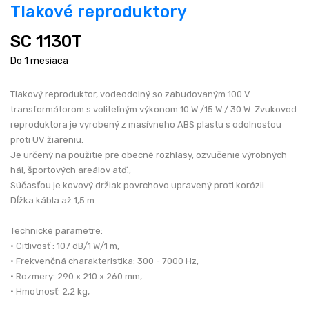
Tlakové reproduktory
SC 1130T
Do 1 mesiaca
Tlakový reproduktor, vodeodolný so zabudovaným 100 V
transformátorom s voliteľným výkonom 10 W /15 W / 30 W. Zvukovod
reproduktora je vyrobený z masívneho ABS plastu s odolnosťou
proti UV žiareniu.
Je určený na použitie pre obecné rozhlasy, ozvučenie výrobných
hál, športových areálov atď.,
Súčasťou je kovový držiak povrchovo upravený proti korózii.
Dĺžka kábla až 1,5 m.
Technické parametre:
• Citlivosť : 107 dB/1 W/1 m,
• Frekvenčná charakteristika: 300 - 7000 Hz,
• Rozmery: 290 x 210 x 260 mm,
• Hmotnosť: 2,2 kg,