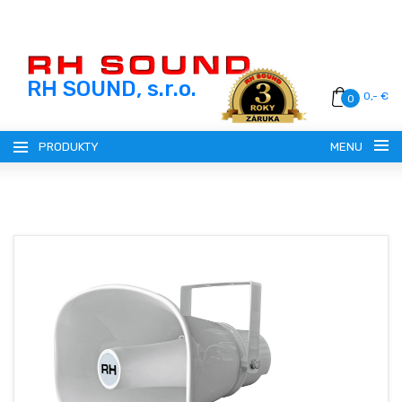
RH SOUND, s.r.o.
0,- €
0
PRODUKTY
MENU
SLOVENSKY (SK)
ČESKY (CZ)
REGISTRÁCIA
MAGYAR (HU)
PRIHLÁSENIE