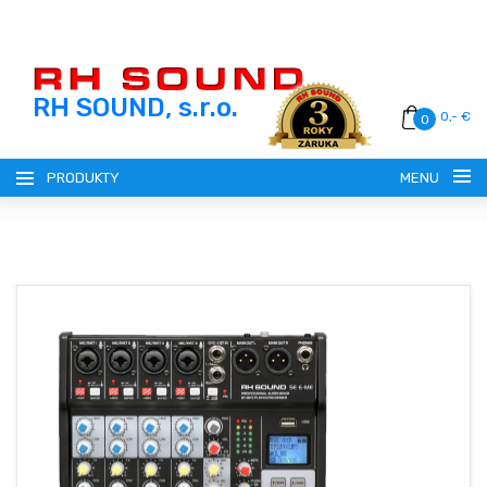
RH SOUND, s.r.o.
0,- €
0
PRODUKTY
MENU
SLOVENSKY (SK)
ČESKY (CZ)
REGISTRÁCIA
MAGYAR (HU)
PRIHLÁSENIE