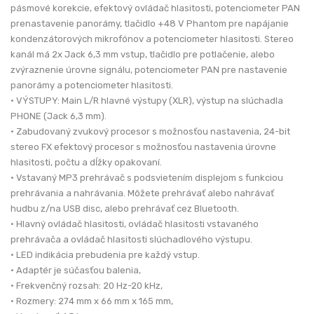
pásmové korekcie, efektový ovládač hlasitosti, potenciometer PAN
prenastavenie panorámy, tlačidlo +48 V Phantom pre napájanie
kondenzátorových mikrofónov a potenciometer hlasitosti. Stereo
kanál má 2x Jack 6,3 mm vstup, tlačidlo pre potlačenie, alebo
zvýraznenie úrovne signálu, potenciometer PAN pre nastavenie
panorámy a potenciometer hlasitosti.
• VÝSTUPY: Main L/R hlavné výstupy (XLR), výstup na slúchadla
PHONE (Jack 6,3 mm).
• Zabudovaný zvukový procesor s možnosťou nastavenia, 24-bit
stereo FX efektový procesor s možnosťou nastavenia úrovne
hlasitosti, počtu a dĺžky opakovaní.
• Vstavaný MP3 prehrávač s podsvietením displejom s funkciou
prehrávania a nahrávania. Môžete prehrávať alebo nahrávať
hudbu z/na USB disc, alebo prehrávať cez Bluetooth.
• Hlavný ovládač hlasitosti, ovládač hlasitosti vstavaného
prehrávača a ovládač hlasitosti slúchadlového výstupu.
• LED indikácia prebudenia pre každý vstup.
• Adaptér je súčasťou balenia,
• Frekvenčný rozsah: 20 Hz-20 kHz,
• Rozmery: 274 mm x 66 mm x 165 mm,