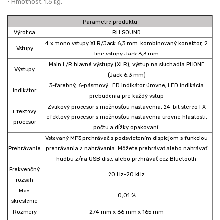
• Hmotnosť: 1,5 kg,
Parametre produktu
Výrobca
RH SOUND
4 x mono vstupy XLR/Jack 6,3 mm, kombinovaný konektor, 2
Vstupy
line vstupy Jack 6,3 mm
Main L/R hlavné výstupy (XLR), výstup na slúchadla PHONE
Výstupy
(Jack 6,3 mm)
3-farebný, 6-pásmový LED indikátor úrovne, LED indikácia
Indikátor
prebudenia pre každý vstup
Zvukový procesor s možnosťou nastavenia, 24-bit stereo FX
Efektový
efektový procesor s možnosťou nastavenia úrovne hlasitosti,
procesor
počtu a dĺžky opakovaní.
Vstavaný MP3 prehrávač s podsvietením displejom s funkciou
Prehrávanie
prehrávania a nahrávania. Môžete prehrávať alebo nahrávať
hudbu z/na USB disc, alebo prehrávať cez Bluetooth
Frekvenčný
20 Hz-20 kHz
rozsah
Max.
0,01 %
skreslenie
Rozmery
274 mm x 66 mm x 165 mm