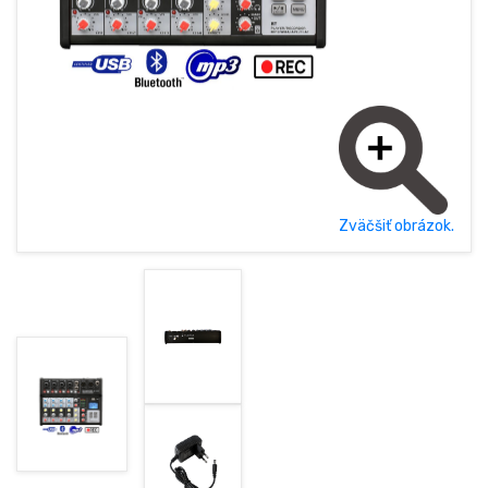
POLSKY (PL)
ÚVODNÁ STRÁNKA
NOVINKY
AKCIE
OBCHODNÉ PODMIENKY
Zväčšiť obrázok.
GDPR
KONTAKT
+421377833387, +421907960465
obchod@rhsound.sk