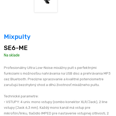
Mixpulty
SE6-ME
Na sklade
Profesionálny Ultra Low-Noise mixážny pult s perfektnými
funkciami s možnosťou nahrávania na USB disc a prehrávania MP3
cez Bluetooth. Precízne spracovanie a kvalitné potenciometre
zaručujú bezchybný chod a dlhú životnosť mixážneho pultu.
Technické parametre:
• VSTUPY: 4 univ. mono vstupy (combo konektor XLR/Jack), 2 line
vstupy (Jack 6,3 mm). Každý mono kanál má vstup pre
mikrofón/linku, tlačidlo IMPED pre nastavenie vstupnej citlivosti, 2